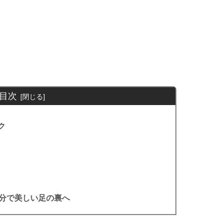
目次
ク
5分で美しい足の裏へ