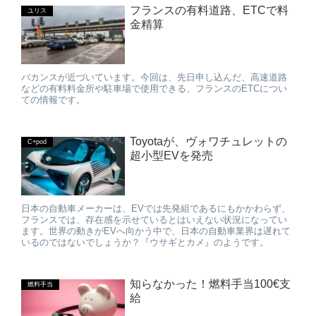
フランスの有料道路、ETCで料
ユリス
金精算
バカンスが近づいています。今回は、先日申し込んだ、高速道路
などの有料料金所や駐車場で使用できる、フランスのETCについ
ての情報です。
Toyotaが、ヴォワチュレットの
C+pod
超小型EVを発売
日本の自動車メーカーは、EVでは先発組であるにもかかわらず、
フランスでは、存在感を示せているとはいえない状況になってい
ます。世界の動きがEVへ向かう中で、日本の自動車業界は遅れて
いるのではないでしょうか？『ウサギとカメ』のようです。
知らなかった！燃料手当100€支
燃料手当
給