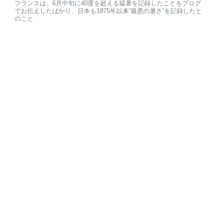
フランスは、6月中旬に40度を超える猛暑を記録したことをブログ
でお伝えしたばかり、日本も1875年以来”最悪の暑さ”を記録したと
のこと