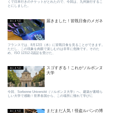
くで日本行きのチケットがとれたので、今回は、九州旅行するこ
とにしました。
届きました！皆既日食のメガネ
あにまろ記
フランスでは、8月12日（水）に皆既日食を見ることができます。
ただし、この現象を肉眼で楽しむのは非常に危険です。そのた
め、ISO 12312-2認証を受けた、
スゴすぎる！これがソルボンヌ
あにまろ記
大学
今回、Sorbonne Université（ソルボンヌ大学）へ、建築が素晴ら
しい大学で感動！世界各国から、この場所に憧れて学びに
まだまだ人気！怪盗ルパンの博
あにまろ記