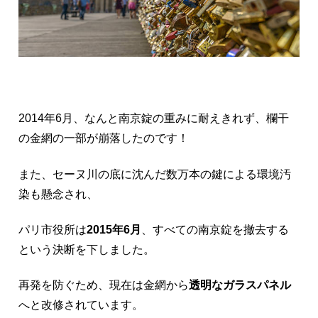
2014年6月、なんと南京錠の重みに耐えきれず、欄干
の金網の一部が崩落したのです！
また、セーヌ川の底に沈んだ数万本の鍵による環境汚
染も懸念され、
パリ市役所は
2015年6月
、すべての南京錠を撤去する
という決断を下しました。
再発を防ぐため、現在は金網から
透明なガラスパネル
へと改修されています。