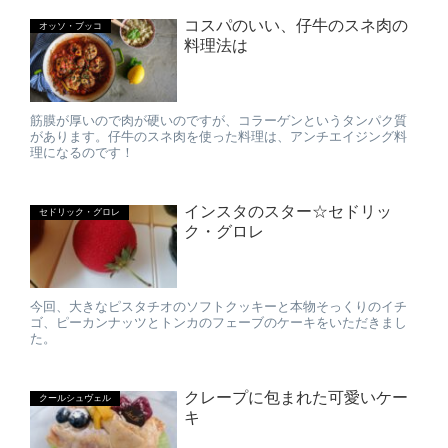
コスパのいい、仔牛のスネ肉の
オッソ・ブッコ
料理法は
筋膜が厚いので肉が硬いのですが、コラーゲンというタンパク質
があります。仔牛のスネ肉を使った料理は、アンチエイジング料
理になるのです！
インスタのスター☆セドリッ
セドリック・グロレ
ク・グロレ
今回、大きなピスタチオのソフトクッキーと本物そっくりのイチ
ゴ、ピーカンナッツとトンカのフェーブのケーキをいただきまし
た。
クレープに包まれた可愛いケー
クールシュヴェル
キ