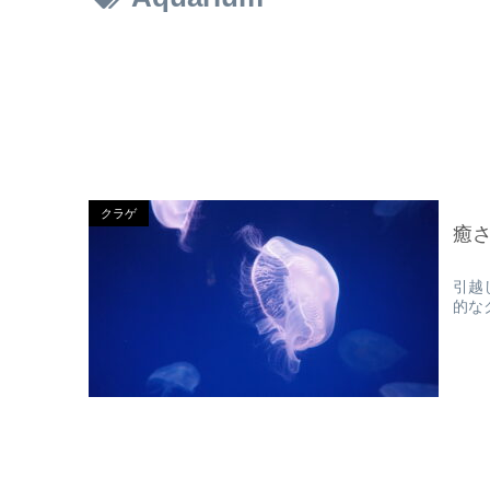
クラゲ
癒
引越
的な