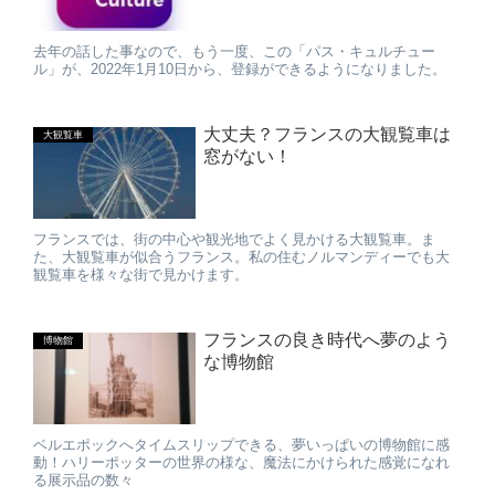
去年の話した事なので、もう一度、この「パス・キュルチュー
ル」が、2022年1月10日から、登録ができるようになりました。
大丈夫？フランスの大観覧車は
大観覧車
窓がない！
フランスでは、街の中心や観光地でよく見かける大観覧車。ま
た、大観覧車が似合うフランス。私の住むノルマンディーでも大
観覧車を様々な街で見かけます。
フランスの良き時代へ夢のよう
博物館
な博物館
ベルエポックへタイムスリップできる、夢いっぱいの博物館に感
動！ハリーポッターの世界の様な、魔法にかけられた感覚になれ
る展示品の数々