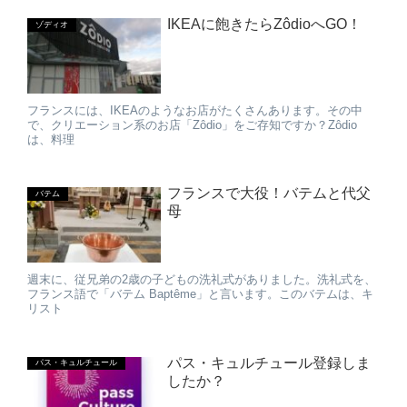
IKEAに飽きたらZôdioへGO！
ゾディオ
フランスには、IKEAのようなお店がたくさんあります。その中
で、クリエーション系のお店「Zôdio」をご存知ですか？Zôdio
は、料理
フランスで大役！バテムと代父
バテム
母
週末に、従兄弟の2歳の子どもの洗礼式がありました。洗礼式を、
フランス語で「バテム Baptême」と言います。このバテムは、キ
リスト
パス・キュルチュール登録しま
パス・キュルチュール
したか？