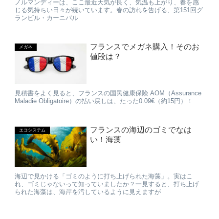
ノルマンディーは、ここ最近天気が良く、気温も上がり、春を感
じる気持ちい日々が続いています。春の訪れを告げる、第151回グ
ランビル・カーニバル
フランスでメガネ購入！そのお
メガネ
値段は？
見積書をよく見ると、フランスの国民健康保険 AOM（Assurance
Maladie Obligatoire）の払い戻しは、たった0.09€（約15円）！
フランスの海辺のゴミでなは
エコシステム
い！海藻
海辺で見かける「ゴミのように打ち上げられた海藻」。実はこ
れ、ゴミじゃないって知っていましたか？一見すると、打ち上げ
られた海藻は、海岸を汚しているように見えますが