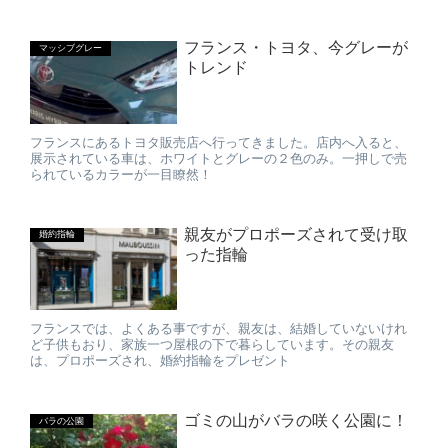
フランス・トヨタ、今グレーが
マッシブグレー
トレンド
フランスにあるトヨタ販売店へ行ってきました。店内へ入ると、
展示されている車は、ホワイトとグレーの２色のみ。一押しで売
られているカラーが一目瞭然！
親友がプロポーズされて受け取
婚約指輪
った指輪
フランスでは、よくある事ですが、親友は、結婚していないけれ
ど子供もおり、家族一つ屋根の下で暮らしています。その親友
は、プロポーズされ、婚約指輪をプレゼント
ゴミの山がバラの咲く公園に！
バラの公園