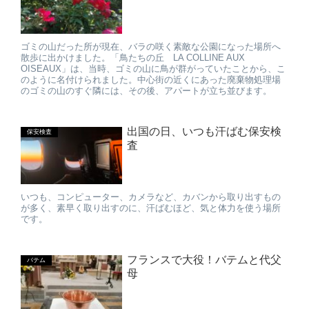
ゴミの山だった所が現在、バラの咲く素敵な公園になった場所へ
散歩に出かけました。「鳥たちの丘 LA COLLINE AUX
OISEAUX」は、当時、ゴミの山に鳥が群がっていたことから、こ
のように名付けられました。中心街の近くにあった廃棄物処理場
のゴミの山のすぐ隣には、その後、アパートが立ち並びます。
出国の日、いつも汗ばむ保安検
保安検査
査
いつも、コンピューター、カメラなど、カバンから取り出すもの
が多く、素早く取り出すのに、汗ばむほど、気と体力を使う場所
です。
フランスで大役！バテムと代父
バテム
母