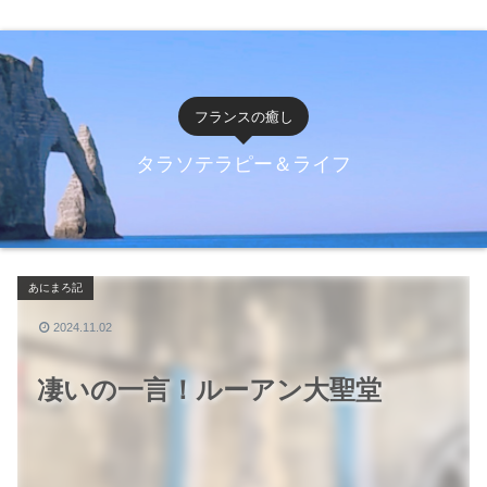
フランスの癒し
タラソテラピー＆ライフ
あにまろ記
2024.11.02
凄いの一言！ルーアン大聖堂