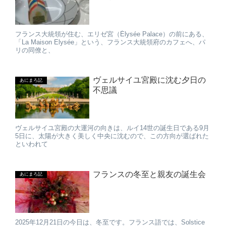
フランス大統領が住む、エリゼ宮（Élysée Palace）の前にある、
「La Maison Elysée」という、フランス大統領府のカフェへ、パ
リの同僚と、
ヴェルサイユ宮殿に沈む夕日の
あにまろ記
不思議
ヴェルサイユ宮殿の大運河の向きは、ルイ14世の誕生日である9月
5日に、太陽が大きく美しく中央に沈むので、この方向が選ばれた
といわれて
フランスの冬至と親友の誕生会
あにまろ記
2025年12月21日の今日は、冬至です。フランス語では、Solstice