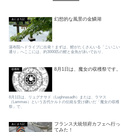
幻想的な風景の金鱗湖
あにまろ記
湯布院へドライブに出発！まずは、鯉がたくさんいる「こいこい
通り」へここには、約3000匹の鯉と金魚が泳いでおり、
8月1日は、魔女の収穫祭です。
収穫祭
8月1日は、リュグナサド（Lughnasadh）または、ラマス
（Lammas）という古代ケルトの伝統を受け継いだ「魔女の収穫
祭」で、
フランス大統領府カフェへ行っ
あにまろ記
てみた！