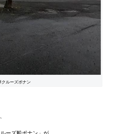
華クルーズポナン
り、
クルーズ船ポナン」が、