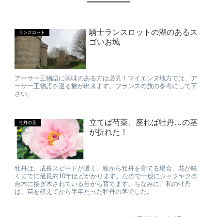
騎士ランスロットの湖のあるス
ランスロット
ゴいお城
アーサー王物語に興味のある方は必見！マイエンヌ地方では、ア
ーサー王物語を巡る旅が出来ます。フランスの旅の参考にして下
さい。
立てば芍薬、座れば牡丹…の茎
牡丹の茎
が折れた！
牡丹は、成長スピードが遅く、種から牡丹を育てる場合、花が咲
くまでに最長約10年ほどかかります。なので一般にシャクヤクの
台木に接ぎ木されている苗から育てます。ちなみに、私の牡丹
は、苗を植えてから半年たった牡丹の茎でした。