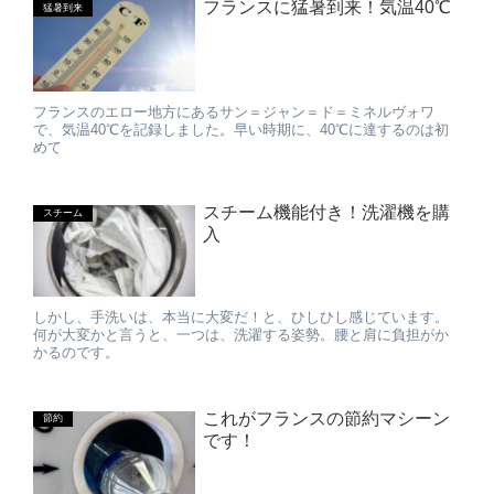
フランスに猛暑到来！気温40℃
猛暑到来
フランスのエロー地方にあるサン＝ジャン＝ド＝ミネルヴォワ
で、気温40℃を記録しました。早い時期に、40℃に達するのは初
めて
スチーム機能付き！洗濯機を購
スチーム
入
しかし、手洗いは、本当に大変だ！と、ひしひし感じています。
何が大変かと言うと、一つは、洗濯する姿勢。腰と肩に負担がか
かるのです。
これがフランスの節約マシーン
節約
です！