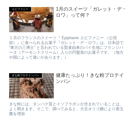
1月のスイーツ「ガレット・デ・
エピファニー
ロワ」って何？
１月のフランスのスイーツ『 Epiphanie エピファニー （公現
節）』に食べられるお菓子『ガレット・デ・ロワ』は、日本語で
”東方の三博士” と言われている賢者由来のパイ生地にフランジパ
ーヌ（アーモンドクリーム）入りの円盤形のお菓子です。（地方
や国によって違いがあります。）
健康たっぷり！きな粉プロテイ
きな粉プロテインパン
ンパン
きな粉には、タンパク質とイソフラボンが含まれていることは、
よく聞きます。そこで、調べてみると、大豆オリゴ糖により善玉
菌を増加