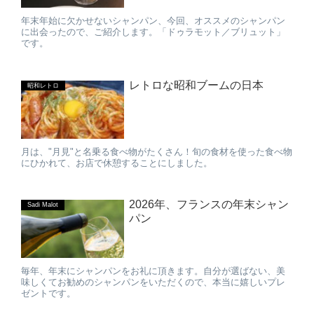
年末年始に欠かせないシャンパン、今回、オススメのシャンパン
に出会ったので、ご紹介します。「ドゥラモット／ブリュット」
です。
レトロな昭和ブームの日本
昭和レトロ
月は、"月見"と名乗る食べ物がたくさん！旬の食材を使った食べ物
にひかれて、お店で休憩することにしました。
2026年、フランスの年末シャン
Sadi Malot
パン
毎年、年末にシャンパンをお礼に頂きます。自分が選ばない、美
味しくてお勧めのシャンパンをいただくので、本当に嬉しいプレ
ゼントです。