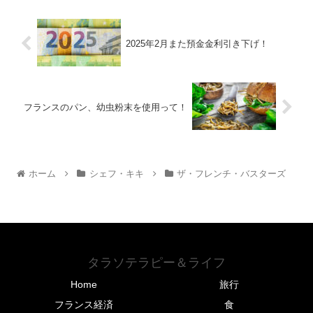
2025年2月また預金金利引き下げ！
フランスのパン、幼虫粉末を使用って！
ホーム
シェフ・キキ
ザ・フレンチ・バスターズ
タラソテラピー＆ライフ
Home
旅行
フランス経済
食