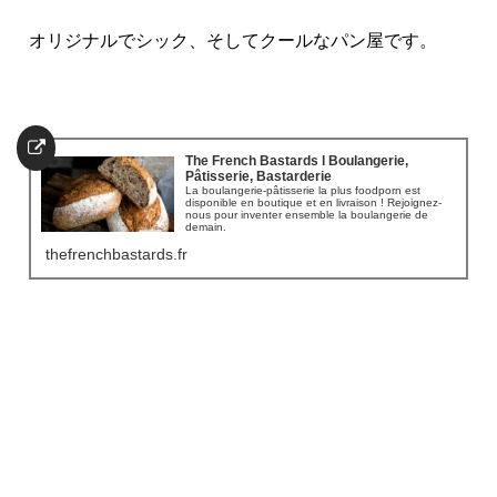
オリジナルでシック、そしてクールなパン屋です。
The French Bastards l Boulangerie,
Pâtisserie, Bastarderie
La boulangerie-pâtisserie la plus foodporn est
disponible en boutique et en livraison ! Rejoignez-
nous pour inventer ensemble la boulangerie de
demain.
thefrenchbastards.fr