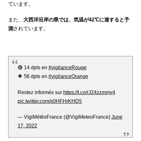
ています。
また、
大西洋沿岸の県では、気温が42℃に達すると予
測
されています。
🔴 14 dpts en
#vigilanceRouge
🔶 56 dpts en
#vigilanceOrange
Restez informés sur
https://t.co/rJ24zzmmy4
pic.twitter.com/s0HFHrKHD5
— VigiMétéoFrance (@VigiMeteoFrance)
June
17, 2022