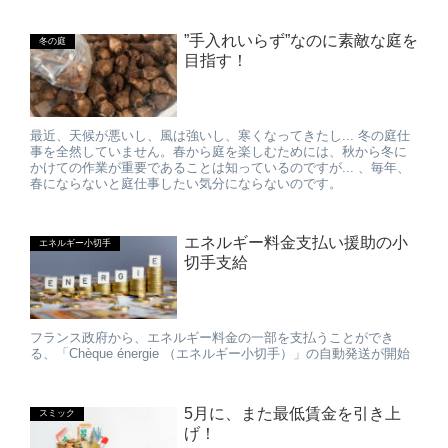
”手入れいらず”なのに素敵な庭を
冬の庭
目指す！
最近、天候が悪いし、風は強いし、寒くなってきたし... 冬の庭仕
事を全然していません。春から庭を楽しむためには、秋から冬に
かけての作業が重要であることは知っているのですが... 、毎年、
春にならないと庭仕事したい気分にならないのです。
エネルギー料金支払い援助の小
エネルギー小切手
切手支給
フランス政府から、エネルギー料金の一部を支払うことができ
る、「Chèque énergie （エネルギー小切手）」の自動発送が開始
5月に、また最低賃金を引き上
スミック
げ！