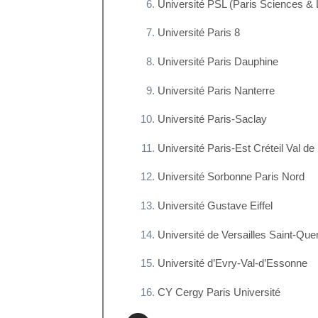
Université PSL (Paris Sciences & 
Université Paris 8
Université Paris Dauphine
Université Paris Nanterre
Université Paris-Saclay
Université Paris-Est Créteil Val d
Université Sorbonne Paris Nord
Université Gustave Eiffel
Université de Versailles Saint-Que
Université d’Evry-Val-d’Essonne
CY Cergy Paris Université