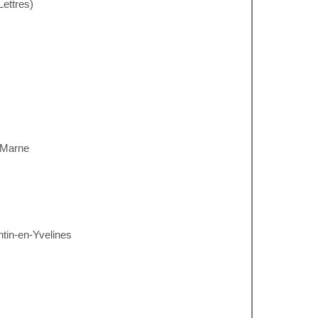
Lettres)
e Marne
ntin-en-Yvelines