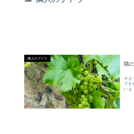
隣人のブドウ
隣
今ま
です
いる