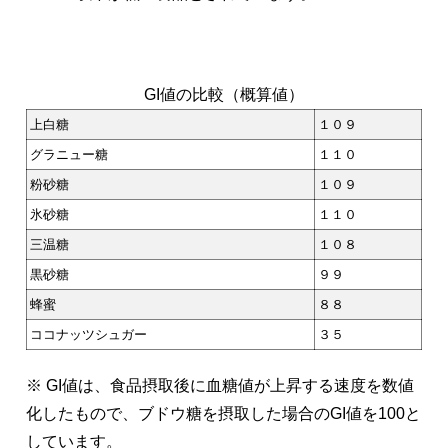
GI値の比較（概算値）
上白糖
１０９
グラニュー糖
１１０
粉砂糖
１０９
氷砂糖
１１０
三温糖
１０８
黒砂糖
９９
蜂蜜
８８
ココナッツシュガー
３５
※ GI値は、食品摂取後に血糖値が上昇する速度を数値
化したもので、ブドウ糖を摂取した場合のGI値を100と
しています。