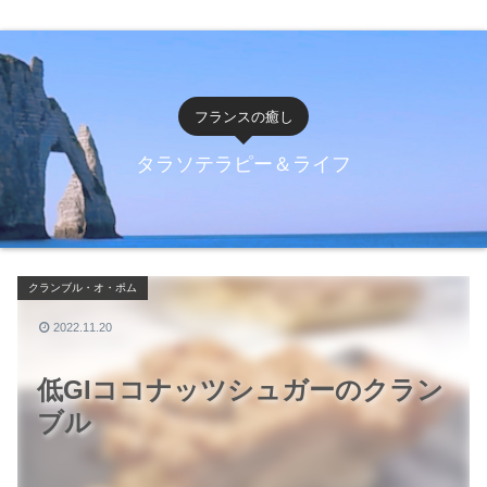
フランスの癒し
タラソテラピー＆ライフ
クランブル・オ・ポム
2022.11.20
低GIココナッツシュガーのクラン
ブル