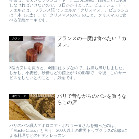
今回は、モダンなブッシュ・ド・ノエルに挑戦！段階ごとに冷凍
しなければいけないので、３日かかりました。ビュッシュ・ド・
ノエルとは、 フランス語 でノエルが「クリスマス」、ビュッシュ
は「木（丸太）」で「クリスマスの木」のこと。クリスマスに食
べる伝統ケーキです。
フランスの一度は食べたい「カ
カヌレ
ヌレ」
3個カヌレを買うと、4個目はタダなので、お持ち帰りしました。
しかし、小麦粉、砂糖などの値上がりの影響で、今後、このサー
ビスをしないとのこと...。残念です。
パリで昔ながらのパンを買うな
ポワラーヌ
らこの店
パリのパン職人アポロニア・ポワラーヌさんを知ったのは、
「MasterClass」と言う、200人以上の世界トップクラスの講師に
よる料理などのビデオレッスン