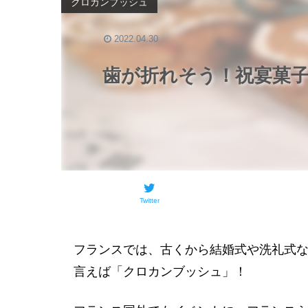
クロカンブッシュ
2022.04.30
歯が折れそう！祝宴菓
Twitter
フランスでは、古くから結婚式や洗礼式
言えば「クロカンブッシュ」！