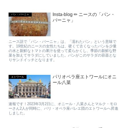
Insta-blog ✏ ニースの「パン・
パン・バーニャ
バーニャ」
ニース語で「パン・バーニャ」は、「濡れたパン」という意味で
す。19世紀のニースの女性たちは、硬くて古くなったパンを少量
の水と新鮮なトマトの果汁を使って柔らかくし、季節の新鮮な野
菜を加えてサラダにしていました。パンがこのサラダの容器とな
りサンドイッチとなります。
パリオペラ座エトワールにオニ
エトワール
ール八菜
速報です！2023年3月2日に、オニール・八菜さんとマルク・モロ
ーさん2人が同時に、パリ・オペラ座バレエ団のエトワールへ昇進
しました。