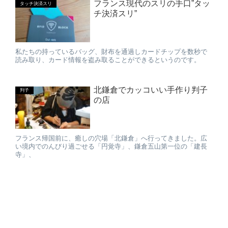
フランス現代のスリの手口”タッ
タッチ決済スリ
チ決済スリ”
私たちの持っているバッグ、財布を通過しカードチップを数秒で
読み取り、カード情報を盗み取ることができるというのです。
北鎌倉でカッコいい手作り判子
判子
の店
フランス帰国前に、癒しの穴場「北鎌倉」へ行ってきました。広
い境内でのんびり過ごせる「円覚寺」、鎌倉五山第一位の「建長
寺」、