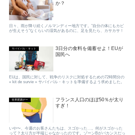
か？
日々、雨が降り続くノルマンディー地方です。”自分の体にもカビ
が生えそう”なくらいの湿気があるのに、足を見たら、カサカサ！
3日分の食料を備蓄せよ！EUが
サバイバル・キット
国民へ
EUは、国民に対して、戦争のリスクに対処するための72時間分の
« kit de survie » サバイバル・キットを準備するよう求めました。
フランス人口のほぼ50％が太り
世界肥満デー
すぎ！
いや〜、今週のお客さんたちは、スゴかった…。何がスゴかった
って？太り方が半端じゃなかったのです。ゾーンBがバカンスだっ