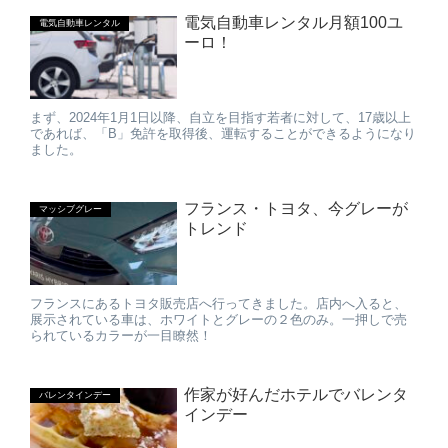
電気自動車レンタル月額100ユ
電気自動車レンタル
ーロ！
まず、2024年1月1日以降、自立を目指す若者に対して、17歳以上
であれば、「B」免許を取得後、運転することができるようになり
ました。
フランス・トヨタ、今グレーが
マッシブグレー
トレンド
フランスにあるトヨタ販売店へ行ってきました。店内へ入ると、
展示されている車は、ホワイトとグレーの２色のみ。一押しで売
られているカラーが一目瞭然！
作家が好んだホテルでバレンタ
バレンタインデー
インデー