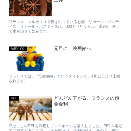
フランス・マルセイユで愛されっているお酒「リカール・パステ
ィス」リカール・パスティスは、300ミリリットル、氷2個、そし
て水を混ぜて飲みます。
元旦に、映画館へ
映画すずめ
フランスでは、「Suzume」というタイトルで、4月12日より上映
されます。
どんどん下がる、フランスの預
PEL
金金利
私は、このPELを利用してマイホームを購入しました。PELへ定期
的に積立することで、お金が貯まり、金利が付き、その上、銀行