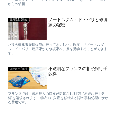
からの信頼
ノートルダム・ド・パリと修復
建築遺産博物館
家の秘密
パリの建築遺産博物館に行ってきました。現在、「ノートルダ
ム・ド・パリ、建築家から修復家へ」展を見学することができま
す。
不透明なフランスの相続銀行手
相続銀行手数料
数料
フランスでは、被相続人の口座が閉鎖される際に”相続銀行手数
料”を請求されます。相続人に財産を移転する際の事務処理にかか
る費用です。