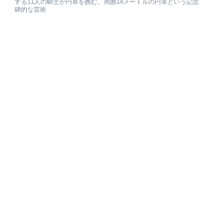
する11人の騎士が円卓を囲む、周囲14メートルの円卓という記念
碑的な芸術