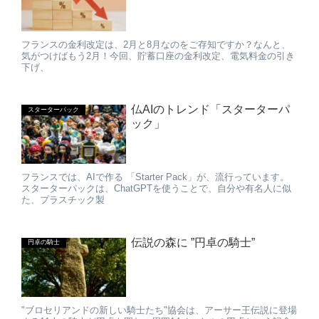
フランスの金利改定は、2月と8月なのをご存知ですか？なんと、
気がつけばもう2月！今回、貯蓄口座の金利改定、電気料金の引き
下げ、
仏AIのトレンド「スターターパ
スターターパック
ック」
フランスでは、AIで作る 「Starter Pack」が、流行っています。
スターターパックは、ChatGPTを使うことで、自分や有名人に似
た、プラスチック製
伝説の森に ”円卓の騎士”
円卓の騎士
"ブロセリアンドの新しい騎士たち"協会は、アーサー王伝説に登場