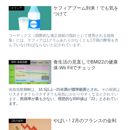
ケフィアブーム到来！でも気を
ケフィア
つけて
コーデックス（国際的な適正規範の指針として使用される規格
集）には、ケフィアは1グラムあたり少なくとも1万個の酵母を含
んでいなければならないと記されています。
食生活の見直しでBMI22の健康
BMI-体格指数
体-Wii Fitでチェック
体格指数
BMI
は、
18.5以上∼25未満が標準範囲とされ、
その範囲よ
り大きすぎても小さすぎても病気にかかりやすくなるとされてい
ます。
疾病率が最も少ない、理想的なBMI値は「22」とされてい
ます。
やばい！2月のフランスの金利
2月の金利