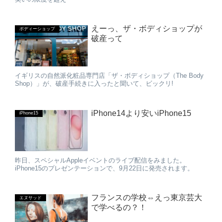
えーっ、ザ・ボディショップが
ボディーショップ
破産って
イギリスの自然派化粧品専門店「ザ・ボディショップ（The Body
Shop）」が、破産手続きに入ったと聞いて、ビックリ!
iPhone14より安いiPhone15
iPhone15
昨日、スペシャルAppleイベントのライブ配信をみました。
iPhone15のプレゼンテーションで、9月22日に発売されます。
フランスの学校⇔えっ東京芸大
エヌサッド
で学べるの？！