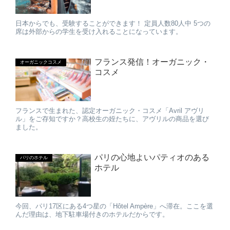
日本からでも、受験することができます！ 定員人数80人中 5つの
席は外部からの学生を受け入れることになっています。
フランス発信！オーガニック・
オーガニックコスメ
コスメ
フランスで生まれた、認定オーガニック・コスメ「Avril アヴリ
ル」をご存知ですか？高校生の姪たちに、アヴリルの商品を選び
ました。
パリの心地よいパティオのある
パリのホテル
ホテル
今回、パリ17区にある4つ星の「Hôtel Ampère」へ滞在。ここを選
んだ理由は、地下駐車場付きのホテルだからです。