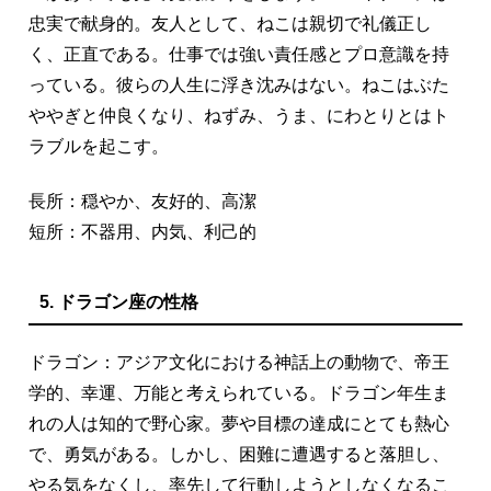
忠実で献身的。友人として、ねこは親切で礼儀正し
く、正直である。仕事では強い責任感とプロ意識を持
っている。彼らの人生に浮き沈みはない。ねこはぶた
ややぎと仲良くなり、ねずみ、うま、にわとりとはト
ラブルを起こす。
長所：穏やか、友好的、高潔
短所：不器用、内気、利己的
5. ドラゴン座の性格
ドラゴン：アジア文化における神話上の動物で、帝王
学的、幸運、万能と考えられている。ドラゴン年生ま
れの人は知的で野心家。夢や目標の達成にとても熱心
で、勇気がある。しかし、困難に遭遇すると落胆し、
やる気をなくし、率先して行動しようとしなくなるこ