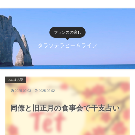
フランスの癒し
タラソテラピー＆ライフ
あにまろ記
2025.02.03
2025.02.02
同僚と旧正月の食事会で干支占い