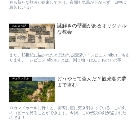
月も新たな熱波が到来しており、夜間も気温が下がらず、日中は
息苦しいほど
謎解きの壁画があるオリジナル
あにまろ記
な教会
また、16世紀に描かれたと思われる謎深い「レビュス rébus」もあ
ります。「レビュス rébus」とは、判じ物（はんじもの）の事
どうやって盗んだ？観光客の夢
デュランダル
まで盗む
ロカマドゥールに行くと、実際に崖に突き刺さっている、この剣
のコピーを見ることができます。今回、この伝説の剣が盗まれた
のです！