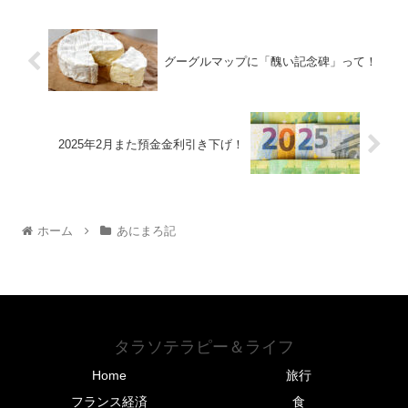
グーグルマップに「醜い記念碑」って！
2025年2月また預金金利引き下げ！
ホーム
あにまろ記
タラソテラピー＆ライフ
Home
旅行
フランス経済
食