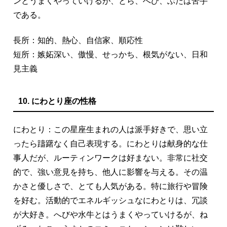
ンとうまくやっていけるが、とら、へび、ぶたは苦手
である。
長所：知的、熱心、自信家、順応性
短所：嫉妬深い、傲慢、せっかち、根気がない、日和
見主義
10. にわとり座の性格
にわとり：この星座生まれの人は派手好きで、思い立
ったら躊躇なく自己表現する。にわとりは献身的な仕
事人だが、ルーティンワークは好まない。非常に社交
的で、強い意見を持ち、他人に影響を与える。その温
かさと優しさで、とても人気がある。特に旅行や冒険
を好む。活動的でエネルギッシュなにわとりは、冗談
が大好き。へびや水牛とはうまくやっていけるが、ね