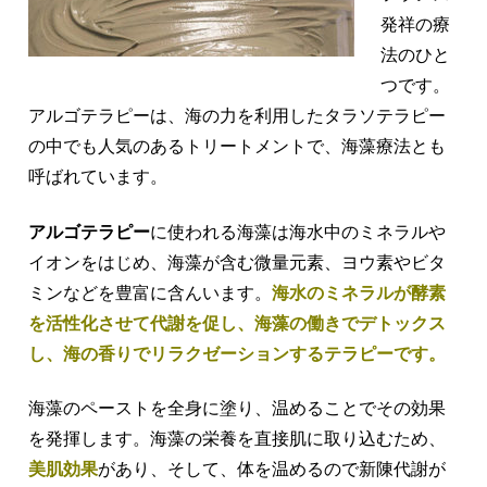
発祥の療
法のひと
つです。
アルゴテラピーは、海の力を利用したタラソテラピー
の中でも人気のあるトリートメントで、海藻療法とも
呼ばれています。
アルゴテラピー
に使われる海藻は海水中のミネラルや
イオンをはじめ、海藻が含む微量元素、ヨウ素やビタ
ミンなどを豊富に含んいます。
海水のミネラルが酵素
を活性化させて代謝を促し、海藻
の働きでデトックス
し
、海の香りでリラクゼーションするテラピーです。
海藻のペーストを全身に塗り、温めることでその効果
を発揮します。海藻の栄養を直接肌に取り込むため、
美肌効果
があり、
そして、
体を温めるので新陳代謝が