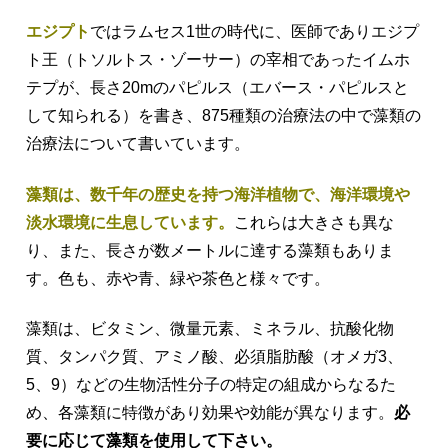
エジプト
ではラムセス1世の時代に、医師でありエジプ
ト王（トソルトス・ゾーサー）の宰相であったイムホ
テプが、長さ20mのパピルス（エバース・パピルスと
して知られる）を書き、875種類の治療法の中で藻類の
治療法について書いています。
藻類は、数千年の歴史を持つ海洋植物で、海洋環境や
淡水環境に生息しています。
これらは大きさも異な
り、また、長さが数メートルに達する藻類もありま
す。色も、赤や青、緑や茶色と様々です。
藻類は、ビタミン、微量元素、ミネラル、抗酸化物
質、タンパク質、アミノ酸、必須脂肪酸（オメガ3、
5、9）などの生物活性分子の特定の組成からなるた
め、各藻類に特徴があり効果や効能が異なります。
必
要に応じて藻類を使用して下さい。