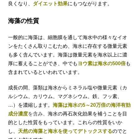
良くなり、
ダイエット効果
にもつながります。
海藻の性質
一般的に海藻は、細胞膜を通して海水中の様々なイオ
ンをたくさん取りこむため、海水に存在する微量元素
も多く含んでいます。海藻は微量元素を海水以上に濃
厚に蓄えることができ、中でも
ヨウ素は海水の500倍
も
含まれているといわれています。
成長の間、藻類は海水からミネラル塩や微量元素（カ
ルシウム、カリウム、マグネシウム、鉄、フッ素、
…）を濃縮します。
海藻は
海水の5～20万倍の海洋有効
成分濃度
を含み
、
海水の再石灰化効果を補うことを目
的とした性質をもっています。これらの性質をいか
し、
天然の海藻と海水を使ってデトックスする
のでと