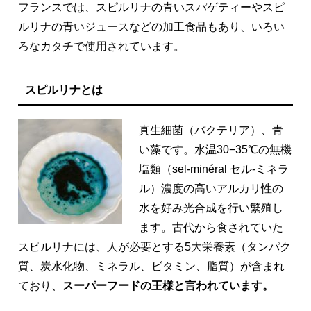
フランスでは、スピルリナの青いスパゲティーやスピ
ルリナの青いジュースなどの加工食品もあり、いろい
ろなカタチで使用されています。
スピルリナとは
真生細菌（バクテリア）、青
い藻です。水温30−35℃の無機
塩類（sel-minéral セル-ミネラ
ル）濃度の高いアルカリ性の
水を好み光合成を行い繁殖し
ます。古代から食されていた
スピルリナには、人が必要とする5大栄養素（タンパク
質、炭水化物、ミネラル、ビタミン、脂質）が含まれ
ており、
スーパーフードの王様と言われています。