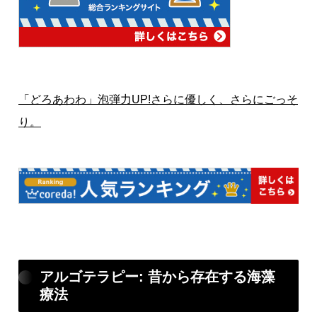
「どろあわわ」泡弾力UP!さらに優しく、さらにごっそ
り。
アルゴテラピー: 昔から存在する海藻
療法