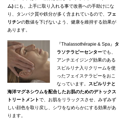
ム)
にも、上手に取り入れる事で改善への手助けにな
り、タンパク質や鉄分が多く含まれているので、
フェ
リチン
の数値を下げないよう、健康を維持する効果が
あります。
『Thalassothérapie & Spa』
タ
ラソテラピーセンター
でも、
アンチエイジング効果のある
スピルリナ入りクリームを使
ったフェイステラピーをおこ
なっています。
スピルリナと
海洋マグネシウムを配合した
お肌のためのデトックス
トリートメント
で、お肌をリラックスさせ、みずみず
しい顔色を取り戻し、シワをなめらかにする効果があ
ります。