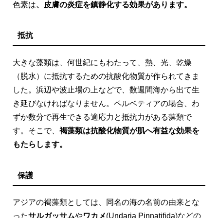
色素は
、皮膚の炎症を鎮静化する効果があります。
抵抗
大きな藻類は、何世紀にもわたって、熱、光、乾燥
（脱水）に抵抗するための抗酸化物質が作られてきま
した。
浜辺や波止場の上などで、数週間海から出て生
き延びなければなりません。ペルベティアの場合、わ
ずか数分で再生できる適応力と抵抗力がある藻類で
す。そこで、
褐藻類は抗酸化物質が肌へ有益な効果を
もたらします。
保護
アジアの褐藻類としては、同名の海の名前の由来とな
った
サルガッサム
や
ワカメ
(Undaria Pinnatifida)などの