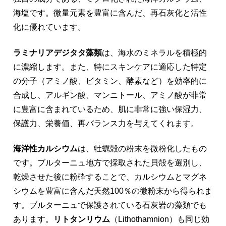
海塩です。微量元素を豊富に含んだ、再石灰化と活性
化に優れています。
ラミナリアデジタタ藻類
は、海水のミネラルを積極的
に濃縮します。また、特にスキンケアに適応した特定
の分子（アミノ酸、ビタミン、酵素など）を効率的に
合成し、アルギン酸、マンニトール、アミノ酸が非常
に豊富に含まれているため、肌に非常に強い保湿力、
保護力、栄養価、再バランス力を与えてくれます。
海洋性カルシウム
は、牡蠣殻の粉末を微粉化したもの
です。ブルターニュ地方で採取された貝殻を選別し、
乾燥させた後に粉砕することで、カルシウムとマグネ
シウムを豊富に含んだ天然100％の微粉末から得られま
す。ブルターニュで保護されている石灰岩の藻類でも
あります。
リトタンリウム
（Lithothamnion）も同じ効