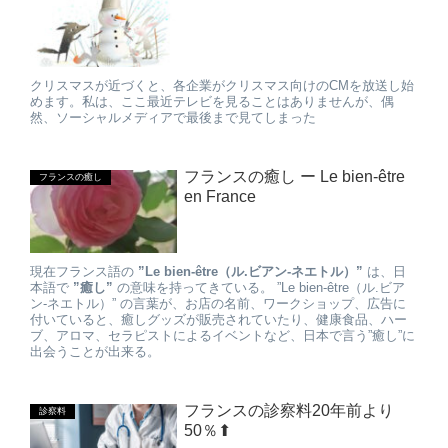
クリスマスが近づくと、各企業がクリスマス向けのCMを放送し始
めます。私は、ここ最近テレビを見ることはありませんが、偶
然、ソーシャルメディアで最後まで見てしまった
フランスの癒し ー Le bien-être
フランスの癒し
en France
現在フランス語の
”Le bien-être（ル.ビアン-ネエトル）”
は、日
本語で
”癒し”
の意味を持ってきている。 ”Le bien-être（ル.ビア
ン-ネエトル）” の言葉が、お店の名前、ワークショップ、広告に
付いていると、癒しグッズが販売されていたり、健康食品、ハー
ブ、アロマ、セラピストによるイベントなど、日本で言う”癒し”に
出会うことが出来る。
フランスの診察料20年前より
診察料
50％⬆