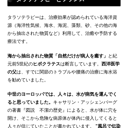
タラソテラピーは、治療効果が認められている海洋資
源（海洋性気候、海水、海泥、藻類、砂、その他の海
から抽出された物質など）利用して、治癒や予防する
療法です。
海から抽出された物質「自然だけが病人を癒す」
と紀
元前5世紀の
ヒポクラテス
は断言しています。
西洋医学
の父
は、すでに関節のトラブルや腰痛の治療に海水浴
を勧めていました。
中世のヨーロッパでは、人々は、水が病気を運んでく
ると思っていました。
キャサリン・アッシェンバーグ
の著書『図説 不潔の歴史』によると、水が体に穴を
開け、そこから危険な病原体が体内に侵入してくると
人々が信じていたことが書かれています。
”風呂で伝染