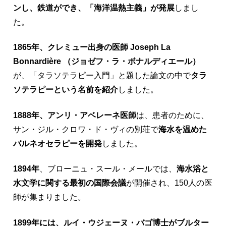
ンし、鉄道ができ、「海洋温熱主義」が発展
しまし
た。
1865年、クレミュー出身の医師 Joseph La
Bonnardière （ジョゼフ・ラ・ボナルディエール）
が、「タラソテラピー入門」と題した論文の中で
タラ
ソテラピーという名前を紹介
しました。
1888年、アンリ・アベレーネ医師
は、患者のために、
サン・ジル・クロワ・ド・ヴィの別荘で
海水を温めた
バルネオセラピーを開発
しました。
1894年
、ブローニュ・スール・メールでは、
海水浴と
水文学に関する最初の国際会議
が開催され、150人の医
師が集まりました。
1899年には、ルイ・ウジェーヌ・バゴ博士がブルター