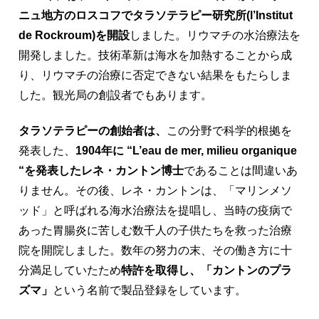
ニュ地方のロスコフでタラソテラピー研究所(l’Institut
de Rockroum)を開設
しました。リウマチの水治療法を
開発しました。技術革新は海水を加熱することから成
り、リウマチの治療に否定できない結果をもたらしま
した。観光局の創設者でもあります。
タラソテラピーの創始者は、
この分野で科学的根拠を
発表した、
1904年に “L’eau de mer, milieu organique
“を発表したレネ・カントン博士
であることは間違いあ
りません。その後、レネ・カントンは、「マリンメソ
ッド」と呼ばれる海水治療法を提唱し、当時の疫病で
あった胃腸炎に苦しむ数千人の子供たちを救った治療
院を開院しました。数年の努力の末、その働き方に十
分満足していたため
特許を取得し、「カントンのプラ
ズマ」
という名前で製品登録をしています。