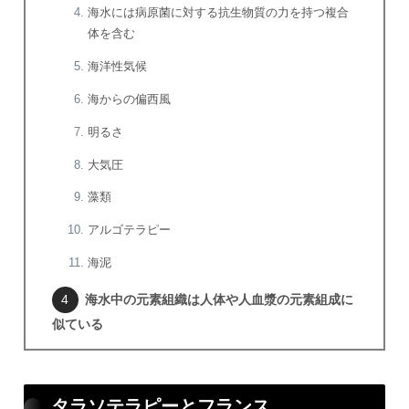
海水には病原菌に対する抗生物質の力を持つ複合
体を含む
海洋性気候
海からの偏西風
明るさ
大気圧
藻類
アルゴテラピー
海泥
海水中の元素組織は人体や人血漿の元素組成に
似ている
タラソテラピーとフランス