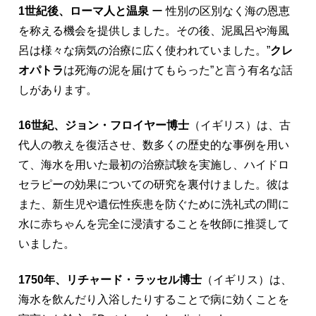
1世紀後、ローマ人と温泉
ー 性別の区別なく海の恩恵
を称える機会を提供しました。その後、泥風呂や海風
呂は様々な病気の治療に広く使われていました。”
クレ
オパトラ
は死海の泥を届けてもらった”と言う有名な話
しがあります。
16世紀、ジョン・フロイヤー博士
（イギリス）は、古
代人の教えを復活させ、数多くの歴史的な事例を用い
て、海水を用いた最初の治療試験を実施し、ハイドロ
セラピーの効果についての研究を裏付けました。彼は
また、新生児や遺伝性疾患を防ぐために洗礼式の間に
水に赤ちゃんを完全に浸漬することを牧師に推奨して
いました。
1750年、リチャード・ラッセル博士
（イギリス）は、
海水を飲んだり入浴したりすることで病に効くことを