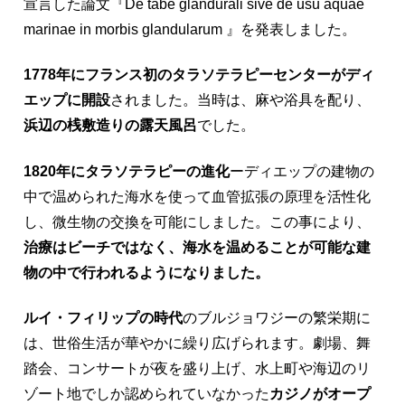
宣言した論文『De tabe glandurali sive de usu aquae
marinae in morbis glandularum 』を発表しました。
1778年にフランス初のタラソテラピーセンターがディ
エップに開設
されました。当時は、麻や浴具を配り、
浜辺の桟敷造りの露天風呂
でした。
1820年にタラソテラピーの進化
ーディエップの建物の
中で温められた海水を使って血管拡張の原理を活性化
し、微生物の交換を可能にしました。この事により、
治療はビーチではなく、海水を温めることが可能な建
物の中で行われるようになりました。
ルイ・フィリップの時代
のブルジョワジーの繁栄期に
は、世俗生活が華やかに繰り広げられます。劇場、舞
踏会、コンサートが夜を盛り上げ、水上町や海辺のリ
ゾート地でしか認められていなかった
カジノがオープ