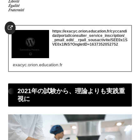
https://exacyc.orion.education.fr/cyccandi
dat/portal/consulter_service_inscription/_
_pmall_edit/__rpall_sousactivite/SEE0x1S
VE0x1INS?OngletID=1637352052752
exacyc.orion.education.fr
2021年の試験から、理論よりも実践重
視に