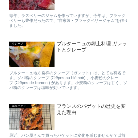
毎年、ラズベリーのジャムを作っていますが、今年は、ブラック
ベリーも豊作だったので、”自家製・ブラックベリージャム”を作り
ました。
ブルターニュの郷土料理 ガレッ
クレープ
トとクレープ
ブルターニュ地方発祥のクレープ（ガレット）は、とても有名で
す。ソバ粉のクレープ (Crêpes au blé noir) 、小麦粉のクレー
プ (Crêpes de froment) があります。小麦粉のクレープは甘く、ソ
バ粉のクレープは塩味が効いています。
フランスのバゲットの歴史を変
減塩バゲット
えた理由
最近、パン屋さんで買ったバゲットに変化を感じませんか？以前