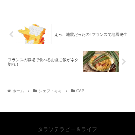
えっ、地震だったの! フランスで地震発生
フランスの職場で食べるお昼ご飯がネタ
切れ！
ホーム
シェフ・キキ
CAP
タラソテラピー＆ライフ