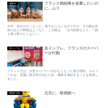
フランス相続権を放棄したいの
遺留分
に…ムリ
今年、叔父が亡くなった。実子が二人いるのですが、その娘は生
前の父との関係はよくなく、この娘は、「父の財産なんて、一銭
も受け取りたくない！」
反インフレ、フランスのスーパ
反インフレ
ーが行動
フランスでは、大型スーパーへ行かなくなった客が増加。カルフ
ールは、店舗に客を呼び込むため、価格を凍結することを発表し
ました。
元旦に、映画館へ
映画すずめ