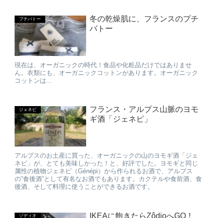
冬の乾燥肌に、フランスのプチ
プチバトー
バトー
現在は、オーガニックの時代！食品や化粧品だけではありませ
ん。衣類にも、オーガニックコットンがあります。オーガニック
コットンは...
フランス・アルプス山脈のヨモ
ジェネピ
ギ酒「ジェネピ」
アルプスのお土産に買った、オーガニックの山のヨモギ酒「ジェ
ネピ」が、とても美味しかった！と、好評でした。ヨモギと同じ
属性の植物ジェネピ（Génépi）から作られるお酒で、アルプス
の”食後酒”として有名なお酒でもあります。カクテルや食前酒、食
後酒、そして料理に使うことができるお酒です。
IKEAに飽きたらZôdioへGO！
ゾディオ