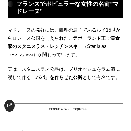
フランスでポピュラーな女性の名前”マ
ドレーヌ”
マドレーヌの発祥には、義理の息子であるルイ15世か
らロレーヌ公国を与えられた、元ポーランド王で
美食
家のスタニスラス・レシチンスキー
（Stanislas
Leszczynski）が関わっています。
実は、スタニスラス公爵は、ブリオッシュをラム酒に
浸して作る
「ババ」を作らせた公爵
として有名です。
Erreur 404 - L'Express