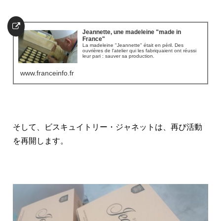
Jeannette, une madeleine "made in
France"
La madeleine "Jeannette" était en péril. Des
ouvrières de l'atelier qui les fabriquaient ont réussi
leur pari : sauver sa production.
www.franceinfo.fr
そして、ビスキュイトリー・ジャネットは、再び活動
を再開します。