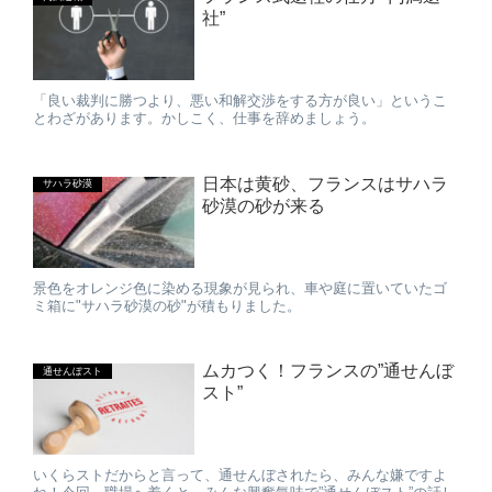
社”
「良い裁判に勝つより、悪い和解交渉をする方が良い」というこ
とわざがあります。かしこく、仕事を辞めましょう。
日本は黄砂、フランスはサハラ
サハラ砂漠
砂漠の砂が来る
景色をオレンジ色に染める現象が見られ、車や庭に置いていたゴ
ミ箱に"サハラ砂漠の砂"が積もりました。
ムカつく！フランスの”通せんぼ
通せんぼスト
スト”
いくらストだからと言って、通せんぼされたら、みんな嫌ですよ