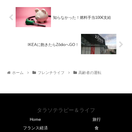
知らなかった！燃料手当100€支給
IKEAに飽きたらZôdioへGO！
ホーム
フレンチライフ
高齢者の運転
タラソテラピー＆ライフ
Home
旅行
フランス経済
食