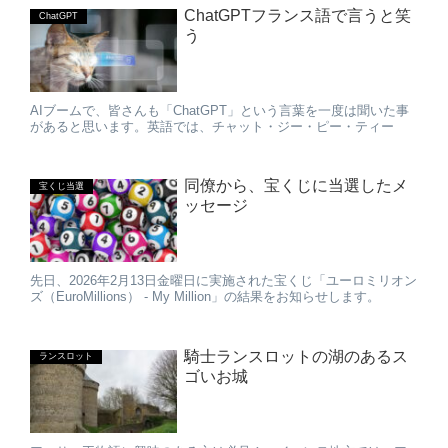
ChatGPTフランス語で言うと笑
ChatGPT
う
AIブームで、皆さんも「ChatGPT」という言葉を一度は聞いた事
があると思います。英語では、チャット・ジー・ピー・ティー
同僚から、宝くじに当選したメ
宝くじ当選
ッセージ
先日、2026年2月13日金曜日に実施された宝くじ「ユーロミリオン
ズ（EuroMillions） - My Million」の結果をお知らせします。
騎士ランスロットの湖のあるス
ランスロット
ゴいお城