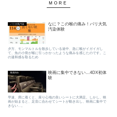
なに？この喉の痛み！パリ大気
パリ大気汚染
汚染体験
夕方、モンマルトルを散歩している途中、急に喉がイガイガし
て、魚の小骨が喉に引っかかったような痛みを感じたのです。こ
の違和感を取るため
映画に集中できない…4DX初体
映画4dx
験
早速、席に着くと、座り心地の良いシートに大満足。しかし、映
画が始まると、足音に合わせてシートが動き出し、映画に集中で
きない...。