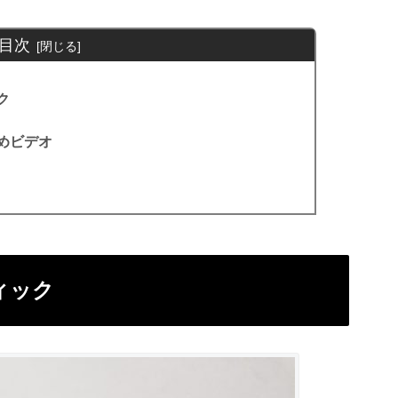
目次
ク
めビデオ
ィック