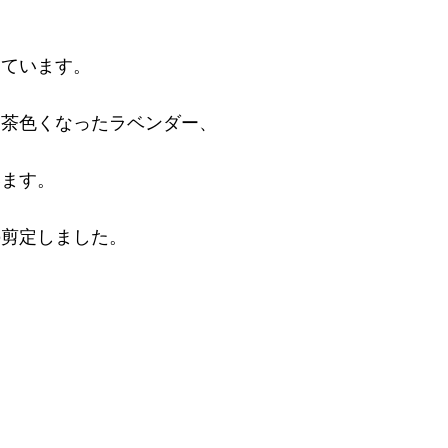
しています。
て茶色くなったラベンダー、
います。
の剪定しました。
。