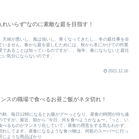
入れいらず”なのに素敵な庭を目指す！
、天候が悪いし、風は強いし、寒くなってきたし... 冬の庭仕事を全
ていません。春から庭を楽しむためには、秋から冬にかけての作業
要であることは知っているのですが... 、毎年、春にならないと庭仕
たい気分にならないのです。
2021.12.16
ランスの職場で食べるお昼ご飯がネタ切れ！
の秋、毎日12時になるとお腹がグ〜っとなり、昼食の時間が待ち遠
のですが、最近、朝から "今日、何を食べようかなぁ〜。"っと、い
食べるものがマンネリ化していて、昼食の用意をする気もわかず、
切れしてます。昼食になるような食べ物は、何処のスーパーに行っ
同じような商品ばかり