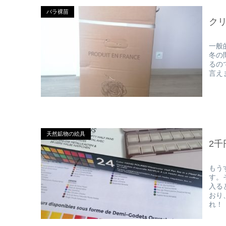
バラ裸苗
ク
一般
冬の
るの
言え
天然鉱物の絵具
2
もう
す。
入る
おり
れ！