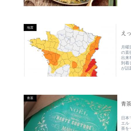
地震
えっ
月曜
の直
出来
到着
が話
青茶
青
日本
エル
茶を