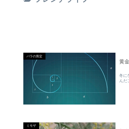
バラの剪定
黄金
冬に
んだ
ミモザ