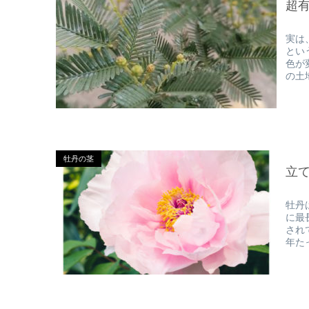
超
実は
とい
色が
の土
牡丹の茎
立
牡丹
に最
され
年た