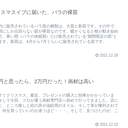
リスマスイブに届いた、バラの裸苗
的に販売されているバラ苗の種類は、大苗と新苗です。その中で、
間にしか出回らない苗が裸苗なのです。暖かくなると根が動き始め
で、寒い間（バラの休眠期）だけ販売されている”期間限定の苗”と
ます。新苗は、4月から7月ぐらいに販売されている苗です。
2021.12.28
千円と思ったら、2万円だった！画材は高い
すぐクリスマス、最近、プレゼントの購入に拍車がかかっていま
そして今回、プロが通う画材専門店へ初めて行ってきました。店に
と、ところ狭しと絵の具や油絵用のオイル、そして筆が陳列されて
、何を買っていいのか迷うほど・・・。そして、見つけたのが、こ
2021.12.22