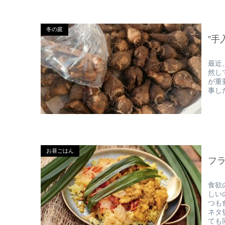
冬の庭
”手
最近
然し
が重
事し
お昼ごはん
フ
食欲
しい
つも
ネタ
ても