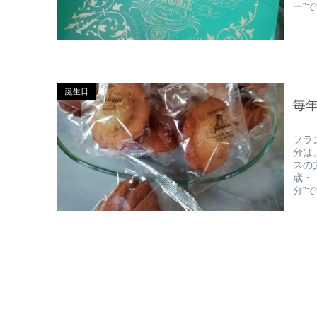
ー”
誕生日
毎
フラ
分は
スの
歳・
分”