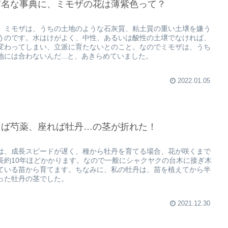
有名な事典に、ミモザの花は薄紫色って？
、ミモザは、うちの土地のような石灰質、粘土質の重い土壌を嫌う
うのです。水はけがよく、中性、あるいは酸性の土壌でなければ、
変わってしまい、立派に育たないとのこと。なのでミモザは、うち
地には合わないんだ...と、あきらめていました。
2022.01.05
てば芍薬、座れば牡丹…の茎が折れた！
は、成長スピードが遅く、種から牡丹を育てる場合、花が咲くまで
長約10年ほどかかります。なので一般にシャクヤクの台木に接ぎ木
ている苗から育てます。ちなみに、私の牡丹は、苗を植えてから半
った牡丹の茎でした。
2021.12.30