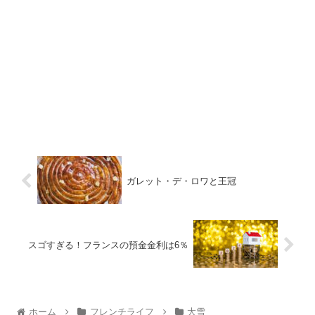
ガレット・デ・ロワと王冠
スゴすぎる！フランスの預金金利は6％
ホーム
フレンチライフ
大雪