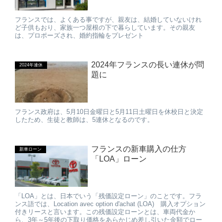
フランスでは、よくある事ですが、親友は、結婚していないけれ
ど子供もおり、家族一つ屋根の下で暮らしています。その親友
は、プロポーズされ、婚約指輪をプレゼント
2024年フランスの長い連休が問
2024年連休
題に
フランス政府は、5月10日金曜日と5月11日土曜日を休校日と決定
したため、生徒と教師は、5連休となるのです。
フランスの新車購入の仕方
新車ローン
「LOA」ローン
「LOA」とは、日本でいう「残価設定ローン」のことです。フラ
ンス語では、Location avec option d'achat (LOA) 購入オプション
付きリースと言います。この残価設定ローンとは、車両代金か
ら、3年～5年後の下取り価格をあらかじめ差し引いた金額でロー