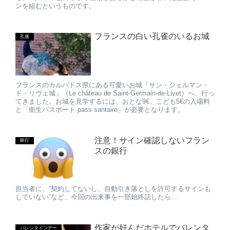
ンを組むというものです。
フランスの白い孔雀のいるお城
孔雀
フランスのカルバドス県にある可愛いお城「サン・ジェルマン・
ド・リヴェ城」（Le château de Saint-Germain-de-Livet）へ、行っ
てきました。お城を見学するには、おとな9€、こども5€の入場料
と「衛生パスポート pass santaire」が必要となります。
注意！サイン確認しないフラン
銀行
スの銀行
担当者に、”契約してないし、自動引き落としを許可するサインも
していない”など、今回の出来事を一部始終話したら...
作家が好んだホテルでバレンタ
バレンタインデー