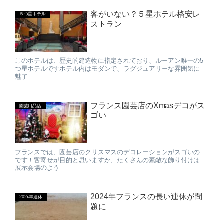
客がいない？５星ホテル格安レ
５つ星ホテル
ストラン
このホテルは、歴史的建造物に指定されており、ルーアン唯一の5
つ星ホテルですホテル内はモダンで、ラグジュアリーな雰囲気に
魅了
フランス園芸店のXmasデコがス
園芸用品店
ゴい
フランスでは、園芸店のクリスマスのデコレーションがスゴいの
です！客寄せが目的と思いますが、たくさんの素敵な飾り付けは
展示会場のよう
2024年フランスの長い連休が問
2024年連休
題に