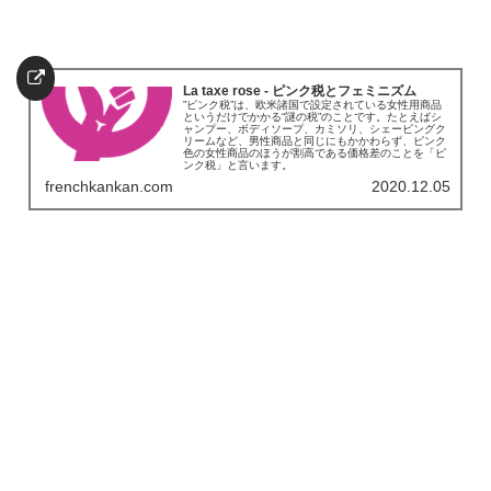
La taxe rose - ピンク税とフェミニズム
”ピンク税”は、欧米諸国で設定されている女性用商品
というだけでかかる“謎の税”のことです。たとえばシ
ャンプー、ボディソープ、カミソリ、シェービングク
リームなど、男性商品と同じにもかかわらず、ピンク
色の女性商品のほうが割高である価格差のことを「ピ
ンク税」と言います。
frenchkankan.com
2020.12.05