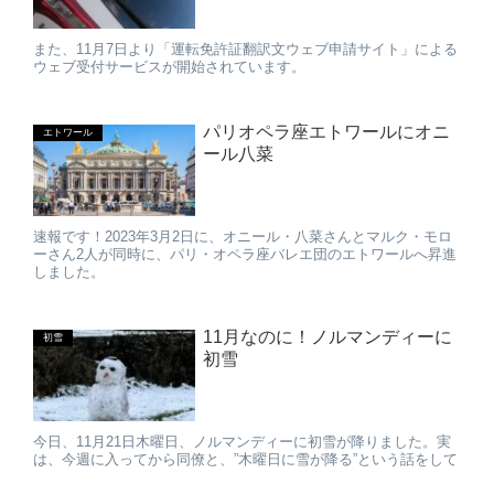
また、11月7日より「運転免許証翻訳文ウェブ申請サイト」による
ウェブ受付サービスが開始されています。
パリオペラ座エトワールにオニ
エトワール
ール八菜
速報です！2023年3月2日に、オニール・八菜さんとマルク・モロ
ーさん2人が同時に、パリ・オペラ座バレエ団のエトワールへ昇進
しました。
11月なのに！ノルマンディーに
初雪
初雪
今日、11月21日木曜日、ノルマンディーに初雪が降りました。実
は、今週に入ってから同僚と、”木曜日に雪が降る”という話をして