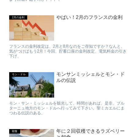
やばい！2月のフランスの金利
2月の金利
フランスの金利改定は、2月と8月なのをご存知ですか？なんと、
気がつけばもう2月！今回、貯蓄口座の金利改定、電気料金の引き
下げ、
モンサンミッシェルとモン・ド
モン・ドル
ルの伝説
モン・サン・ミッシェルを観光して、時間があれば、是非、ブル
ターニュ地方のモン・ドルへ行ってみて下さい。聖ミカエルにま
つわる伝説のある、
年に２回収穫できるラズベリー
朝食