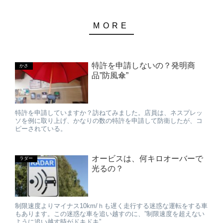
特許を申請しないの？発明商
かさ
品”防風傘”
特許を申請していますか？訪ねてみました。店員は、ネスプレッ
ソを例に取り上げ、かなりの数の特許を申請して防衛したが、コ
ピーされている。
オービスは、何キロオーバーで
ラダー
光るの？
制限速度よりマイナス10km/ｈも遅く走行する迷惑な運転をする車
もあります。この迷惑な車を追い越すのに、”制限速度を超えない
ように追い越す時がドキドキ”